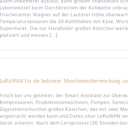
allem unbemerkt ausfällt, kann großen finanziellen Sc
Lebensmittel beim Durchbrechen der Kühlkette unbr
Frischecenter Wagner auf der Lauterer Höhe überwach
Temperatursensoren die 20 Kühltheken mit Käse, Wurst
Supermarkt. Die nur Handteller großen Kästchen werd
platziert und messen [...]
LoRaWAN für die Industrie: Maschinenüberwachung un
Frisch bei uns getestet: der Smart Assistant zur Übe
Kompressoren, Produktionsmaschinen, Pumpen, Generat
Zigarettenschachtel großes Kästchen, das mit zwei Ma
angebracht werden kann und Daten über LoRaWAN verse
Gerät arbeitet. Nach dem Lernprozess (30 Stunden bei