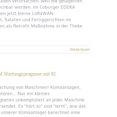
haden verursachen, weil die gelagerten
auchbar werden. Im Coburger EDEKA
en jetzt kleine LoRaWAN-
, Salaten und Fertiggerichten im
en als Retrofit Maßnahme in der Theke
Weiterlesen
d Wartungsprognose mit KI
rwachung von Maschinen! Klimaanlagen,
oren... Nur ein kleines
gneten unkompliziert an jeder Maschine
ndet. Es "hört zu" und "lernt", wie das
 unserer Klimaanlage) berechnet eine