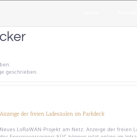
News
Konta
cker
eben.
ge geschrieben.
Anzeige der freien Ladesäulen im Parkdeck
Neues LoRaWAN-Projekt am Netz: Anzeige der freien L
des Energieversorgers SÜC können jetzt online im Int