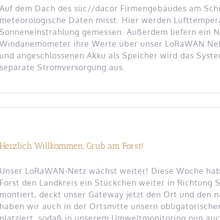
Auf dem Dach des süc//dacor Firmengebäudes am Schille
meteorologische Daten misst. Hier werden Lufttemperat
Sonneneinstrahlung gemessen. Außerdem liefern ein 
Windanemometer ihre Werte über unser LoRaWAN Netz
und angeschlossenen Akku als Speicher wird das Sys
separate Stromversorgung aus.
Herzlich Willkommen, Grub am Forst!
Unser LoRaWAN-Netz wächst weiter! Diese Woche hab
Forst den Landkreis ein Stückchen weiter in Richtung 
montiert, deckt unser Gateway jetzt den Ort und den 
haben wir auch in der Ortsmitte unsern obligatorisc
platziert, sodaß in unserem Umweltmonitoring nun au