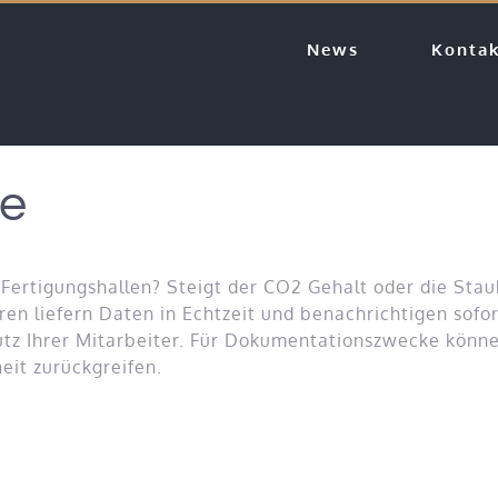
News
Konta
me
 Fertigungshallen? Steigt der CO2 Gehalt oder die Sta
en liefern Daten in Echtzeit und benachrichtigen sofo
tz Ihrer Mitarbeiter. Für Dokumentationszwecke könne
eit zurückgreifen.