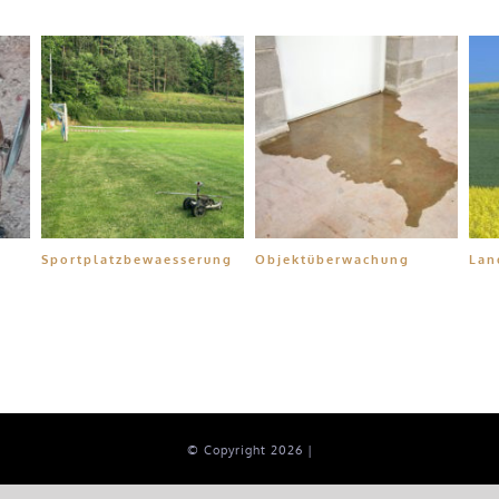
Sportplatzbewaesserung
Objektüberwachung
Lan
© Copyright
2026 |